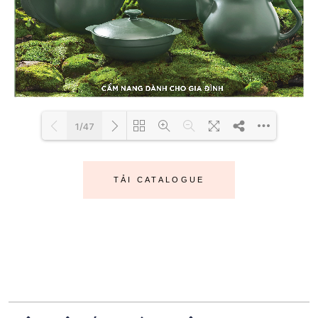
1/47
DearFlip: Loading WEBGL
Loading...
TẢI CATALOGUE
3D ...