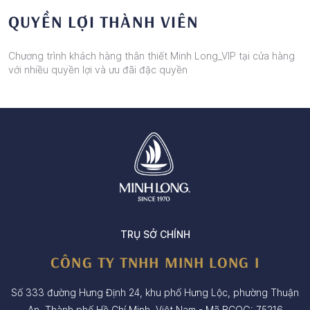
QUYỀN LỢI THÀNH VIÊN
Chương trình khách hàng thân thiết Minh Long_VIP tại cửa hàng
với nhiều quyền lợi và ưu đãi đặc quyền
TRỤ SỞ CHÍNH
CÔNG TY TNHH MINH LONG I
Số 333 đường Hưng Định 24, khu phố Hưng Lộc, phường Thuận
An, Thành phố Hồ Chí Minh, Việt Nam - Mã BCQG: 75216