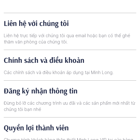
Liên hệ với chúng tôi
Liên hệ trực tiếp với chúng tôi qua email hoặc bạn có thể ghé
thăm văn phòng của chúng tôi.
Chính sách và điều khoản
Các chính sách và điều khoản áp dụng tại Minh Long.
Đăng ký nhận thông tin
Đừng bỏ lỡ các chương trình ưu đãi và các sản phẩm mới nhất từ
chúng tôi bạn nhé
Quyền lợi thành viên
Chương trình khách hàng thân thiết Minh Long_VIP tại cửa hàng