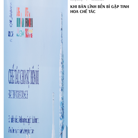
KHI BẢN LĨNH BỀN BỈ GẶP TINH
HOA CHẾ TÁC