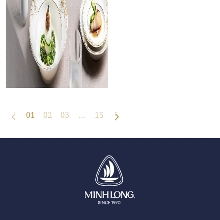
01
02
03
…
15