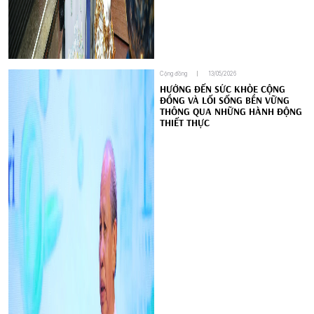
Cộng đồng
13/05/2026
HƯỚNG ĐẾN SỨC KHỎE CỘNG
ĐỒNG VÀ LỐI SỐNG BỀN VỮNG
THÔNG QUA NHỮNG HÀNH ĐỘNG
THIẾT THỰC