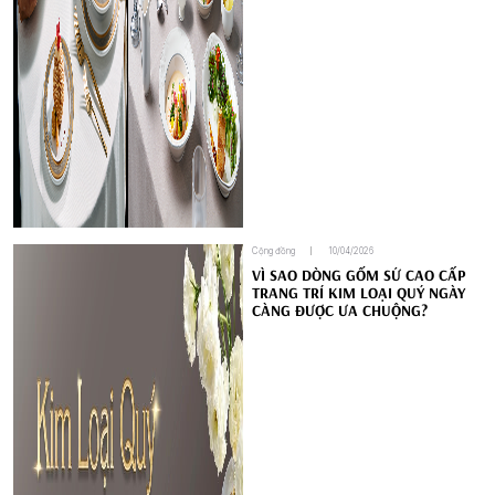
Cộng đồng
10/04/2026
VÌ SAO DÒNG GỐM SỨ CAO CẤP
TRANG TRÍ KIM LOẠI QUÝ NGÀY
CÀNG ĐƯỢC ƯA CHUỘNG?