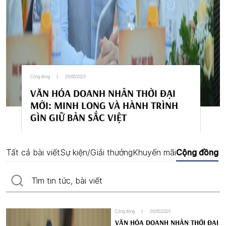
Cộng đồng
26/05/2026
VĂN HÓA DOANH NHÂN THỜI ĐẠI
MỚI: MINH LONG VÀ HÀNH TRÌNH
GÌN GIỮ BẢN SẮC VIỆT
Tất cả bài viết
Sự kiện/Giải thưởng
Khuyến mãi
Cộng đồng
Cộng đồng
26/05/2026
VĂN HÓA DOANH NHÂN THỜI ĐẠI