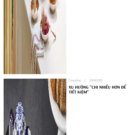
Cộng đồng
24/04/2026
XU HƯỚNG "CHI NHIỀU HƠN ĐỂ
TIẾT KIỆM"