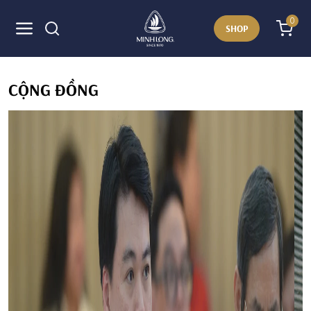
0
SHOP
CỘNG ĐỒNG