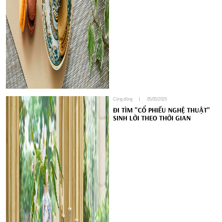
Cộng đồng
05/05/2026
ĐI TÌM "CỔ PHIẾU NGHỆ THUẬT"
SINH LỜI THEO THỜI GIAN