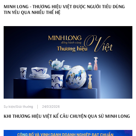
MINH LONG - THƯƠNG HIỆU VIỆT ĐƯỢC NGƯỜI TIÊU DÙNG
TIN YÊU QUA NHIỀU THẾ HỆ
Sự kiện/Giải thưởng
24/03/2026
KHI THƯƠNG HIỆU VIỆT KỂ CÂU CHUYỆN QUA SỨ MINH LONG