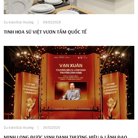
Sự kiện/Giải thưởng
09/02/2026
TINH HOA SỨ VIỆT VƯƠN TẦM QUỐC TẾ
Sự kiện/Giải thưởng
30/12/2025
MINH LONG ĐƯỢC VINH DANH THƯƠNG HIỆU & LÃNH ĐẠO