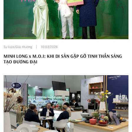
Sự kiện/Giải thưởng
10/03/2026
MINH LONG x M.O.I: KHI DI SẢN GẶP GỠ TINH THẦN SÁNG
TẠO ĐƯƠNG ĐẠI