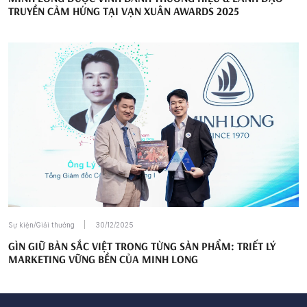
TRUYỀN CẢM HỨNG TẠI VẠN XUÂN AWARDS 2025
Sự kiện/Giải thưởng
30/12/2025
GÌN GIỮ BẢN SẮC VIỆT TRONG TỪNG SẢN PHẨM: TRIẾT LÝ
MARKETING VỮNG BỀN CỦA MINH LONG