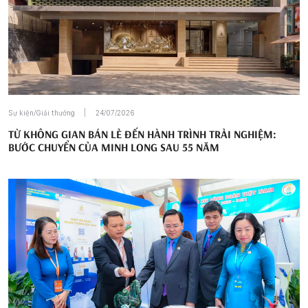
Sự kiện/Giải thưởng
24/07/2026
TỪ KHÔNG GIAN BÁN LẺ ĐẾN HÀNH TRÌNH TRẢI NGHIỆM:
BƯỚC CHUYỂN CỦA MINH LONG SAU 55 NĂM