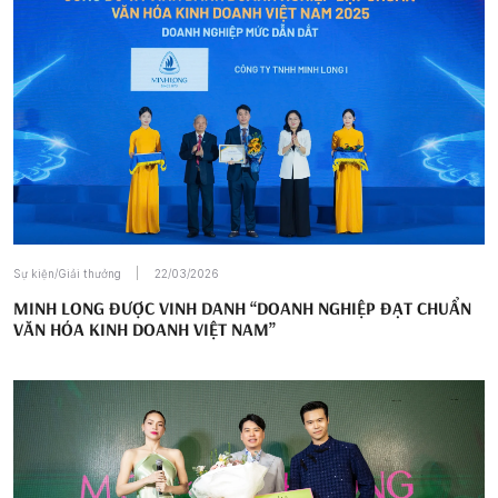
Sự kiện/Giải thưởng
22/03/2026
MINH LONG ĐƯỢC VINH DANH “DOANH NGHIỆP ĐẠT CHUẨN
VĂN HÓA KINH DOANH VIỆT NAM”