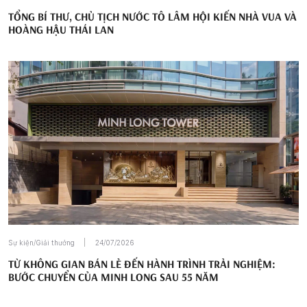
TỔNG BÍ THƯ, CHỦ TỊCH NƯỚC TÔ LÂM HỘI KIẾN NHÀ VUA VÀ
HOÀNG HẬU THÁI LAN
Sự kiện/Giải thưởng
24/07/2026
TỪ KHÔNG GIAN BÁN LẺ ĐẾN HÀNH TRÌNH TRẢI NGHIỆM:
BƯỚC CHUYỂN CỦA MINH LONG SAU 55 NĂM