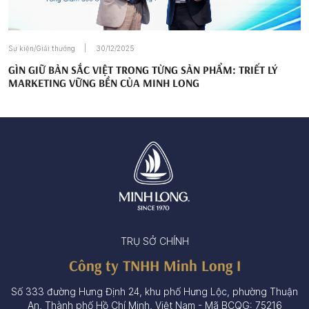
Sự kiện/Giải thưởng
30/12/2025
GÌN GIỮ BẢN SẮC VIỆT TRONG TỪNG SẢN PHẨM: TRIẾT LÝ
MARKETING VỮNG BỀN CỦA MINH LONG
TRỤ SỞ CHÍNH
Công ty TNHH Minh Long I
Số 333 đường Hưng Định 24, khu phố Hưng Lộc, phường Thuận
An, Thành phố Hồ Chí Minh, Việt Nam - Mã BCQG: 75216