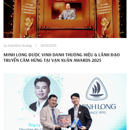
Sự kiện/Giải thưởng
30/12/2025
MINH LONG ĐƯỢC VINH DANH THƯƠNG HIỆU & LÃNH ĐẠO
TRUYỀN CẢM HỨNG TẠI VẠN XUÂN AWARDS 2025