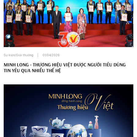
Sự kiện/Giải thưởng
01/04/2026
MINH LONG - THƯƠNG HIỆU VIỆT ĐƯỢC NGƯỜI TIÊU DÙNG
TIN YÊU QUA NHIỀU THẾ HỆ