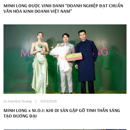
MINH LONG ĐƯỢC VINH DANH “DOANH NGHIỆP ĐẠT CHUẨN
VĂN HÓA KINH DOANH VIỆT NAM”
Sự kiện/Giải thưởng
10/03/2026
MINH LONG x M.O.I: KHI DI SẢN GẶP GỠ TINH THẦN SÁNG
TẠO ĐƯƠNG ĐẠI