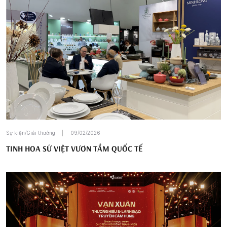
Sự kiện/Giải thưởng
09/02/2026
TINH HOA SỨ VIỆT VƯƠN TẦM QUỐC TẾ