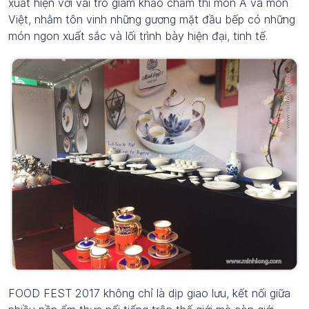
xuất hiện với vai trò giám khảo chấm thi món Á và món
Việt, nhằm tôn vinh những gương mặt đầu bếp có những
món ngon xuất sắc và lối trình bày hiện đại, tinh tế.
FOOD FEST 2017 không chỉ là dịp giao lưu, kết nối giữa