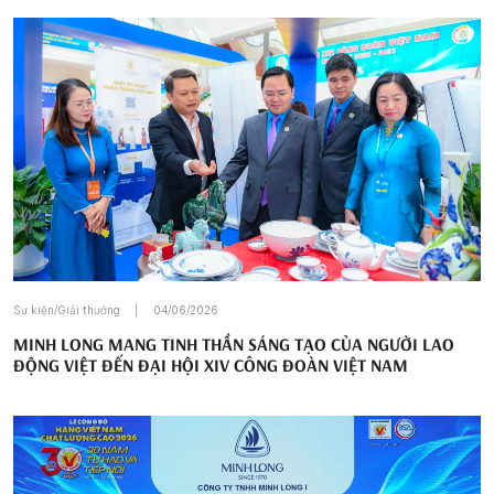
Sự kiện/Giải thưởng
04/06/2026
MINH LONG MANG TINH THẦN SÁNG TẠO CỦA NGƯỜI LAO
ĐỘNG VIỆT ĐẾN ĐẠI HỘI XIV CÔNG ĐOÀN VIỆT NAM