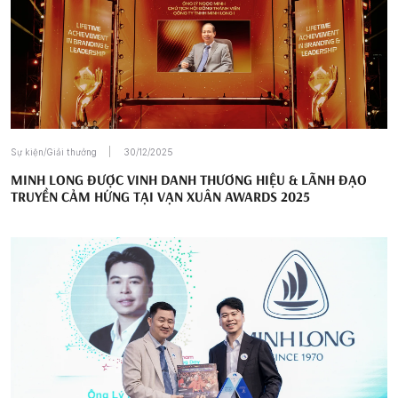
Sự kiện/Giải thưởng
30/12/2025
MINH LONG ĐƯỢC VINH DANH THƯƠNG HIỆU & LÃNH ĐẠO
TRUYỀN CẢM HỨNG TẠI VẠN XUÂN AWARDS 2025