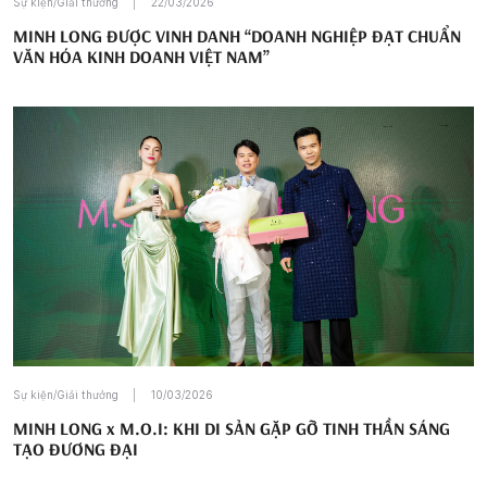
Sự kiện/Giải thưởng
22/03/2026
MINH LONG ĐƯỢC VINH DANH “DOANH NGHIỆP ĐẠT CHUẨN
VĂN HÓA KINH DOANH VIỆT NAM”
Sự kiện/Giải thưởng
10/03/2026
MINH LONG x M.O.I: KHI DI SẢN GẶP GỠ TINH THẦN SÁNG
TẠO ĐƯƠNG ĐẠI