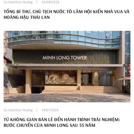
Sự kiện/Giải thưởng
05/08/2026
TỔNG BÍ THƯ, CHỦ TỊCH NƯỚC TÔ LÂM HỘI KIẾN NHÀ VUA VÀ
HOÀNG HẬU THÁI LAN
Sự kiện/Giải thưởng
24/07/2026
TỪ KHÔNG GIAN BÁN LẺ ĐẾN HÀNH TRÌNH TRẢI NGHIỆM:
BƯỚC CHUYỂN CỦA MINH LONG SAU 55 NĂM