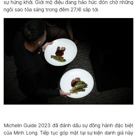
sự hứng khởi. Giới mộ điệu đang háo hức đón chờ những
ngôi sao tỏa sáng trong đêm 27/6 sắp tới.
Michelin Guide 2023 đã đánh dấu sự đồng hành đặc biệt
của Minh Long. Tiếp tục góp mặt tại sự kiện danh giá này