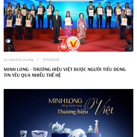
Sự kiện/Giải thưởng
01/04/2026
MINH LONG - THƯƠNG HIỆU VIỆT ĐƯỢC NGƯỜI TIÊU DÙNG
TIN YÊU QUA NHIỀU THẾ HỆ