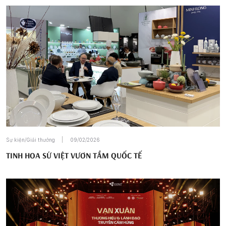
Sự kiện/Giải thưởng
09/02/2026
TINH HOA SỨ VIỆT VƯƠN TẦM QUỐC TẾ