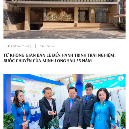
Sự kiện/Giải thưởng
24/07/2026
TỪ KHÔNG GIAN BÁN LẺ ĐẾN HÀNH TRÌNH TRẢI NGHIỆM:
BƯỚC CHUYỂN CỦA MINH LONG SAU 55 NĂM