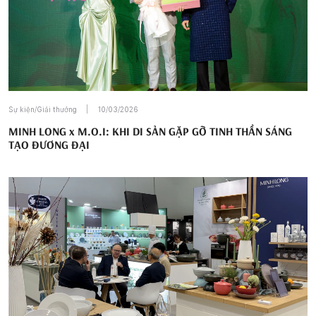
Sự kiện/Giải thưởng
10/03/2026
MINH LONG x M.O.I: KHI DI SẢN GẶP GỠ TINH THẦN SÁNG
TẠO ĐƯƠNG ĐẠI