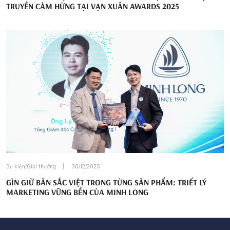
TRUYỀN CẢM HỨNG TẠI VẠN XUÂN AWARDS 2025
Sự kiện/Giải thưởng
30/12/2025
GÌN GIỮ BẢN SẮC VIỆT TRONG TỪNG SẢN PHẨM: TRIẾT LÝ
MARKETING VỮNG BỀN CỦA MINH LONG