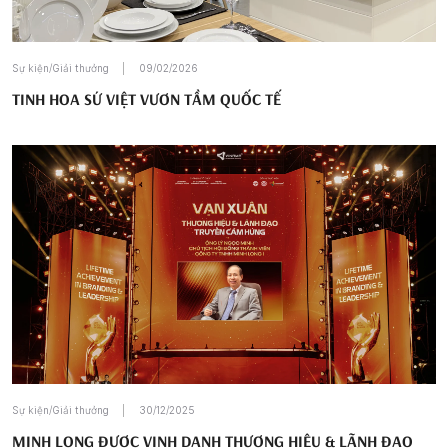
Sự kiện/Giải thưởng
09/02/2026
TINH HOA SỨ VIỆT VƯƠN TẦM QUỐC TẾ
Sự kiện/Giải thưởng
30/12/2025
MINH LONG ĐƯỢC VINH DANH THƯƠNG HIỆU & LÃNH ĐẠO