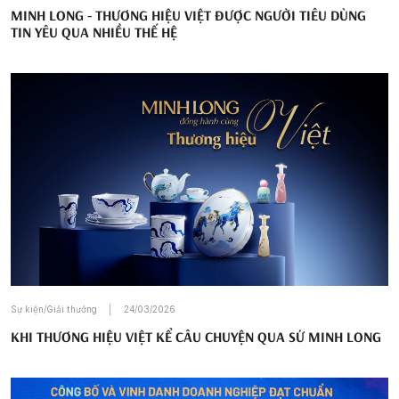
MINH LONG - THƯƠNG HIỆU VIỆT ĐƯỢC NGƯỜI TIÊU DÙNG
TIN YÊU QUA NHIỀU THẾ HỆ
Sự kiện/Giải thưởng
24/03/2026
KHI THƯƠNG HIỆU VIỆT KỂ CÂU CHUYỆN QUA SỨ MINH LONG