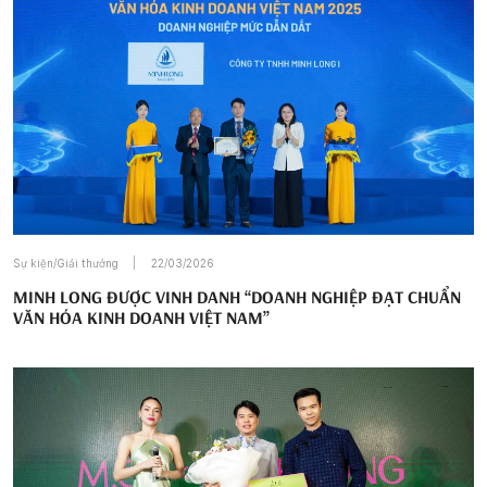
Sự kiện/Giải thưởng
22/03/2026
MINH LONG ĐƯỢC VINH DANH “DOANH NGHIỆP ĐẠT CHUẨN
VĂN HÓA KINH DOANH VIỆT NAM”