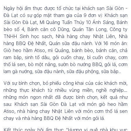
Ngày hội ẩm thực được tổ chức tại khách sạn Sài Gòn -
Đà Lạt có sự góp mặt tham gia của 9 đơn vị: Khách sạn
Sài Gòn Đà Lạt, Mì Quảng Tuấn Thúy 10 Ánh Sáng, Bánh
bèo số 4, Bánh căn cô Dũng, Quán Tân Long, Công ty
TNHH Sinh học sạch, Nhà hàng chay Nhật Liên, Nhà
hàng BBQ Đệ Nhất, Quán sữa đậu nành. Với 16 món ăn:
Giò heo hầm Atiso, mì Quảng, bánh bèo, bánh căn, chả
ram bắp, sinh tố dâu, gỏi cuốn chay, bì cuốn chay, cơm
thố lá sen, bò một nắng, sườn bò nướng BBQ, gỏi lá, cơm
lam gà nướng, sữa đậu nành, sữa đậu phộng, sữa bắp...
Với sự bình chọn, bỏ phiếu công khai của các khách mời,
những thực khách từ nhiều vùng miền, nghề nghiệp…
những món ngon nhất đã được bình chọn, kết quả như
sau: Khách sạn Sài Gòn Đà Lạt với món giò heo hầm
Atiso, nhà hàng chay Nhật Liên với món cơm thố lá sen
chay và nhà hàng BBQ Đệ Nhất với món gỏi lá.
Kết thúc ngày hội ẩm thực “Hương vị quê nhà khu vực