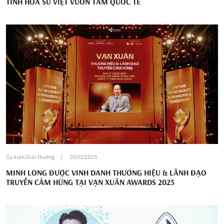
TINH HOA SỨ VIỆT VƯƠN TẦM QUỐC TẾ
Sự kiện/Giải thưởng
30/12/2025
MINH LONG ĐƯỢC VINH DANH THƯƠNG HIỆU & LÃNH ĐẠO
TRUYỀN CẢM HỨNG TẠI VẠN XUÂN AWARDS 2025