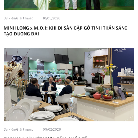
Sự kiện/Giải thưởng
10/03/2026
MINH LONG x M.O.I: KHI DI SẢN GẶP GỠ TINH THẦN SÁNG
TẠO ĐƯƠNG ĐẠI
Sự kiện/Giải thưởng
09/02/2026