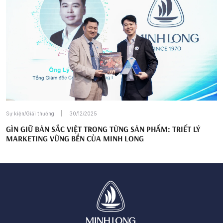
Sự kiện/Giải thưởng
30/12/2025
GÌN GIỮ BẢN SẮC VIỆT TRONG TỪNG SẢN PHẨM: TRIẾT LÝ
MARKETING VỮNG BỀN CỦA MINH LONG