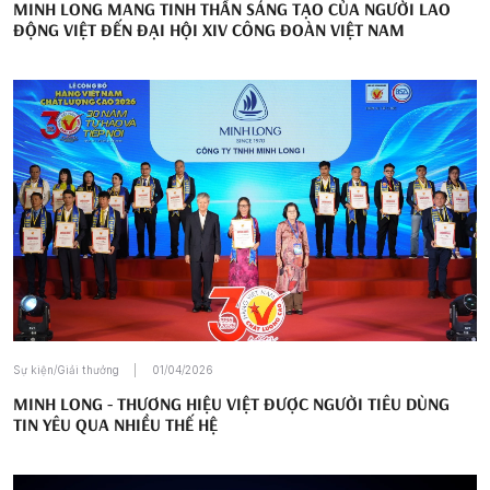
MINH LONG MANG TINH THẦN SÁNG TẠO CỦA NGƯỜI LAO
ĐỘNG VIỆT ĐẾN ĐẠI HỘI XIV CÔNG ĐOÀN VIỆT NAM
Sự kiện/Giải thưởng
01/04/2026
MINH LONG - THƯƠNG HIỆU VIỆT ĐƯỢC NGƯỜI TIÊU DÙNG
TIN YÊU QUA NHIỀU THẾ HỆ