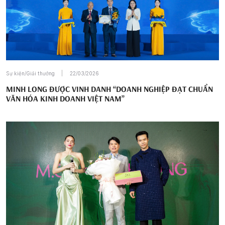
Sự kiện/Giải thưởng
22/03/2026
MINH LONG ĐƯỢC VINH DANH “DOANH NGHIỆP ĐẠT CHUẨN
VĂN HÓA KINH DOANH VIỆT NAM”