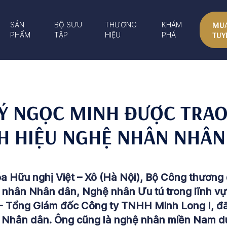
MUA
SẢN
BỘ SƯU
THƯƠNG
KHÁM
TUY
PHẨM
TẬP
HIỆU
PHÁ
Ý NGỌC MINH ĐƯỢC TRA
H HIỆU NGHỆ NHÂN NHÂN
óa Hữu nghị Việt – Xô (Hà Nội), Bộ Công thương 
ệ nhân Nhân dân, Nghệ nhân Ưu tú trong lĩnh v
- Tổng Giám đốc Công ty TNHH Minh Long I, đã
 Nhân dân. Ông cũng là nghệ nhân miền Nam du