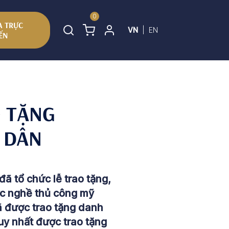
0
 TRỰC
VN
|
EN
ẾN
O TẶNG
 DÂN
đã tổ chức lễ trao tặng,
ực nghề thủ công mỹ
 được trao tặng danh
y nhất được trao tặng