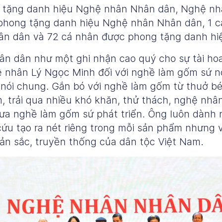
ruy tặng danh hiệu Nghệ nhân Nhân dân, Nghệ nh
phong tặng danh hiệu Nghệ nhân Nhân dân, 1 c
n dân và 72 cá nhân được phong tặng danh hi
n dân như một ghi nhận cao quý cho sự tài hoa
 nhân Lý Ngọc Minh đối với nghề làm gốm sứ nó
ói chung. Gắn bó với nghề làm gốm từ thuở bé,
 trải qua nhiều khó khăn, thử thách, nghệ nhâ
đưa nghề làm gốm sứ phát triển. Ông luôn dành 
 cứu tạo ra nét riêng trong mỗi sản phẩm nhưng
n sắc, truyền thống của dân tộc Việt Nam.