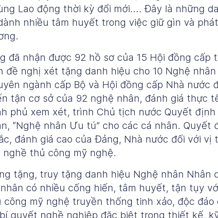
ùng Lao động thời kỳ đổi mới…. Đây là những d
ành nhiều tâm huyết trong việc giữ gìn và phá
ơng.
 đã nhận được 92 hồ sơ của 15 Hội đồng cấp tỉ
n đề nghị xét tặng danh hiệu cho 10 Nghệ nhâ
uyên ngành cấp Bộ và Hội đồng cấp Nhà nước đã
n tận cơ sở của 92 nghệ nhân, đánh giá thực tế
nh phủ xem xét, trình Chủ tịch nước Quyết địn
n, “Nghệ nhân Ưu tú” cho các cá nhân. Quyết đ
c, đánh giá cao của Đảng, Nhà nước đối với vị tr
c nghề thủ công mỹ nghệ.
g tặng, truy tặng danh hiệu Nghệ nhân Nhân 
hân có nhiều cống hiến, tâm huyết, tận tụy với
ủ công mỹ nghệ truyền thống tinh xảo, độc đáo 
í quyết nghề nghiệp đặc biệt trong thiết kế, kỹ