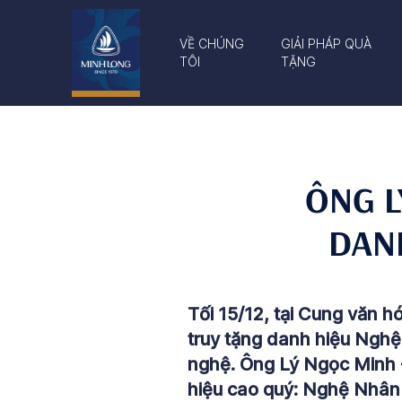
VỀ CHÚNG
GIẢI PHÁP QUÀ
TÔI
TẶNG
ÔNG L
DAN
Tối 15/12, tại Cung văn h
truy tặng danh hiệu Ngh
nghệ. Ông Lý Ngọc Minh 
hiệu cao quý: Nghệ Nhân