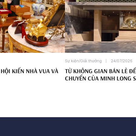
Sự kiện/Giải thưởng
24/07/2026
 HỘI KIẾN NHÀ VUA VÀ
TỪ KHÔNG GIAN BÁN LẺ Đ
CHUYỂN CỦA MINH LONG 