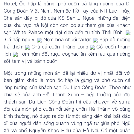
Hotel, Ốc hấp lá gừng, phở cuốn cá lăng nướng của Dl
Công Đoàn Việt Nam, Nem ốc Hồ Tây của NH Lục Thủy,
Chè sắn dây bí đỏ của KS Sen,… Ngoài những đại diện
của khu vực hà Nội còn còn có sự tham gia của Khách
sạn White Palace một đại diện đến từ tỉnh Thái Bình.
Cá hấp ngũ vị
Nộm hoa chuối tai lợn
Bắp bò nướng
trái thơm
Chả cá cuộn Thăng Long
Gỏi cuốn thanh
lịch
Tôm hùm đốt rượu cognac ăn kèm rau quả nướng
sốt tam vị và bánh cuốn
Một trong những món ăn để lại nhiều dư vị nhất đối với
ban giám khảo là món ốc hấp lá gừng và phở cuốn cá
lăng nướng của khách sạn Du Lịch Công Đoàn. Theo như
chia sẻ của anh Đỗ Thanh Xuân – bếp trưởng của đội
khách sạn Du Lịch Công Đoàn thì câu chuyện về sự ra
đời của món phở cuốn nổi tiếng chốn Hà Thành vô cùng
bình thường, nó được ra đời từ một sáng kiến khá bất đắc
dĩ của người dân sống quanh vùng ngã tư giữa phố Ngũ
Xã và phố Nguyễn Khắc Hiếu của Hà Nội. Có một quán