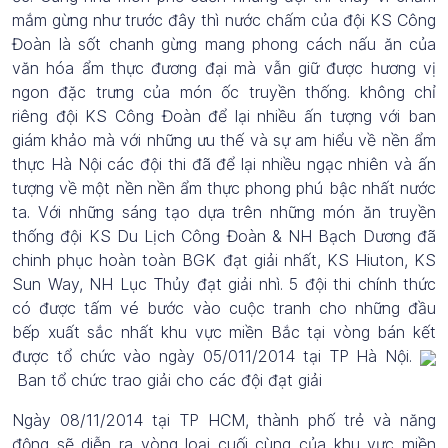
mắm gừng như trước đây thì nước chấm của đội KS Công
Đoàn là sốt chanh gừng mang phong cách nấu ăn của
văn hóa ẩm thực đương đại mà vẫn giữ được hương vị
ngon đặc trưng của món ốc truyền thống. không chỉ
riêng đội KS Công Đoàn để lại nhiều ấn tượng với ban
giám khảo mà với những ưu thế và sự am hiểu về nền ẩm
thực Hà Nội các đội thi đã để lại nhiều ngạc nhiên và ấn
tượng về một nền nền ẩm thực phong phú bậc nhất nước
ta. Với những sáng tạo dựa trên những món ăn truyền
thống đội KS Du Lịch Công Đoàn & NH Bạch Dương đã
chinh phục hoàn toàn BGK đạt giải nhất, KS Hiuton, KS
Sun Way, NH Lục Thủy đạt giải nhì. 5 đội thi chính thức
có được tấm vé bước vào cuộc tranh cho những đầu
bếp xuất sắc nhất khu vực miền Bắc tại vòng bán kết
được tổ chức vào ngày 05/011/2014 tại TP Hà Nội.
Ban tổ chức trao giải cho các đội đạt giải
Ngày 08/11/2014 tại TP HCM, thành phố trẻ và năng
động sẽ diễn ra vòng loại cuối cùng của khu vực miền