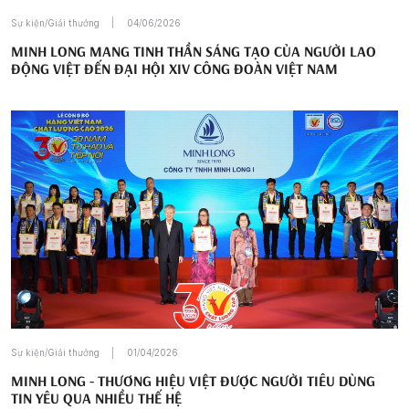
Sự kiện/Giải thưởng
04/06/2026
MINH LONG MANG TINH THẦN SÁNG TẠO CỦA NGƯỜI LAO
ĐỘNG VIỆT ĐẾN ĐẠI HỘI XIV CÔNG ĐOÀN VIỆT NAM
Sự kiện/Giải thưởng
01/04/2026
MINH LONG - THƯƠNG HIỆU VIỆT ĐƯỢC NGƯỜI TIÊU DÙNG
TIN YÊU QUA NHIỀU THẾ HỆ