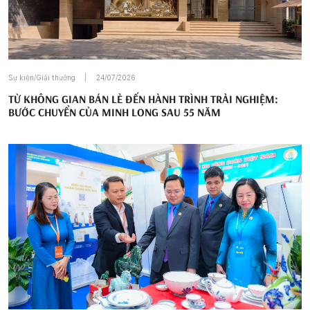
Sự kiện/Giải thưởng
24/07/2026
TỪ KHÔNG GIAN BÁN LẺ ĐẾN HÀNH TRÌNH TRẢI NGHIỆM:
BƯỚC CHUYỂN CỦA MINH LONG SAU 55 NĂM