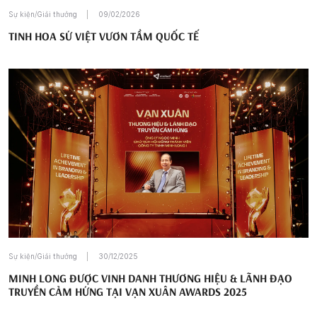
Sự kiện/Giải thưởng
09/02/2026
TINH HOA SỨ VIỆT VƯƠN TẦM QUỐC TẾ
Sự kiện/Giải thưởng
30/12/2025
MINH LONG ĐƯỢC VINH DANH THƯƠNG HIỆU & LÃNH ĐẠO
TRUYỀN CẢM HỨNG TẠI VẠN XUÂN AWARDS 2025