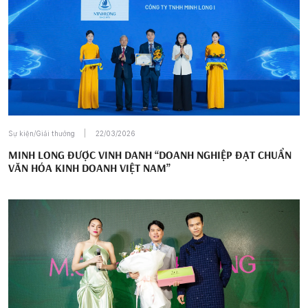
Sự kiện/Giải thưởng
22/03/2026
MINH LONG ĐƯỢC VINH DANH “DOANH NGHIỆP ĐẠT CHUẨN
VĂN HÓA KINH DOANH VIỆT NAM”