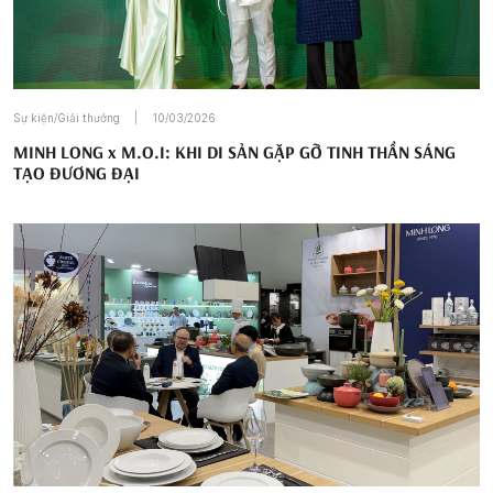
Sự kiện/Giải thưởng
10/03/2026
MINH LONG x M.O.I: KHI DI SẢN GẶP GỠ TINH THẦN SÁNG
TẠO ĐƯƠNG ĐẠI