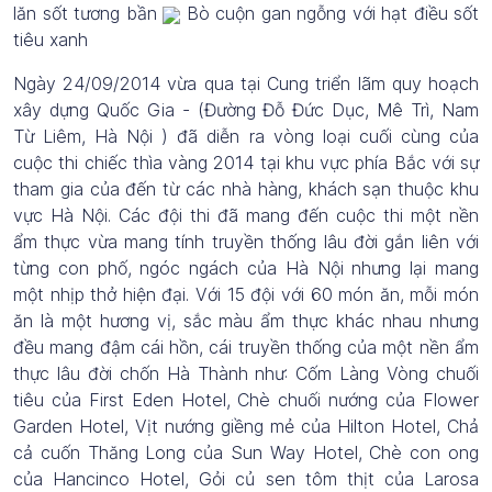
lăn sốt tương bần
Bò cuộn gan ngỗng với hạt điều sốt
tiêu xanh
Ngày 24/09/2014 vừa qua tại Cung triển lãm quy hoạch
xây dựng Quốc Gia - (Đường Đỗ Đức Dục, Mê Trì, Nam
Từ Liêm, Hà Nội ) đã diễn ra vòng loại cuối cùng của
cuộc thi chiếc thìa vàng 2014 tại khu vực phía Bắc với sự
tham gia của đến từ các nhà hàng, khách sạn thuộc khu
vực Hà Nội. Các đội thi đã mang đến cuộc thi một nền
ẩm thực vừa mang tính truyền thống lâu đời gắn liên với
từng con phố, ngóc ngách của Hà Nội nhưng lại mang
một nhịp thở hiện đại. Với 15 đội với 60 món ăn, mỗi món
ăn là một hương vị, sắc màu ẩm thực khác nhau nhưng
đều mang đậm cái hồn, cái truyền thống của một nền ẩm
thực lâu đời chốn Hà Thành như: Cốm Làng Vòng chuối
tiêu của First Eden Hotel, Chè chuối nướng của Flower
Garden Hotel, Vịt nướng giềng mẻ của Hilton Hotel, Chả
cả cuốn Thăng Long của Sun Way Hotel, Chè con ong
của Hancinco Hotel, Gỏi củ sen tôm thịt của Larosa