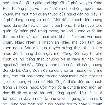
phở nằm ở ngã tư giữa phố Ngũ Xã và phố Nguyễn Khắc
Hiếu thường phục vụ món ăn đêm cho những người thức
khuya, mà một món quen thuộc của người dân nơi đây lại
là phở dùng chung với nước. Một đêm, khách đến nhưng
nước dùng đã hết, chỉ còn ít bánh phở. Thế là người chủ
quán lấy bánh phở tráng mỏng, để khổ vuông cuốn lẫn
thịt bò chín với rau thơm cho khách ăn kèm với nước
chấm. Ngạc nhiên là khách ăn nhiều mà còn tấm tắc
khen ngon. Sau đó, qua truyền miệng thực khách kéo
nhau đến thưởng thức ngày một đông. Đến nay thì phở
cuốn đã nổi tiếng thập phương và là niềm tự hào của
người dân nơi đây. Cũng là món phở cuốn nổi tiếng nhưng
đội KD DL Công Đoàn đã sử dụng cá lăn nướng riềng mẻ
thay cho thịt như thông thường nhằm mang đếm một nét
lạ cho phong vị của Hà Nội để giới thiệu đến du khách
trong và ngoài nước. Còn món ốc lá gừng là một món ăn
dân dã đã có từ rất lâu với những nguyên liệu dễ tìm ở
bất cứa nơi đây ở nước ta như lá xả, lá gừng, lá chanh.. &
ốc. Cũng như món phở cuốn nhưng đội thi thay vì chấm