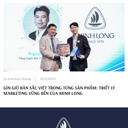
Sự kiện/Giải thưởng
30/12/2025
GÌN GIỮ BẢN SẮC VIỆT TRONG TỪNG SẢN PHẨM: TRIẾT LÝ
MARKETING VỮNG BỀN CỦA MINH LONG