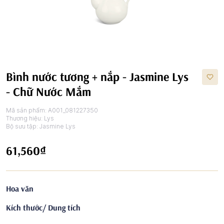
Bình nước tương + nắp - Jasmine Lys
- Chữ Nước Mắm
Mã sản phẩm:
A001_081227350
Thương hiệu:
Lys
Bộ sưu tập:
Jasmine Lys
61,560₫
Hoa văn
Kích thước/ Dung tích