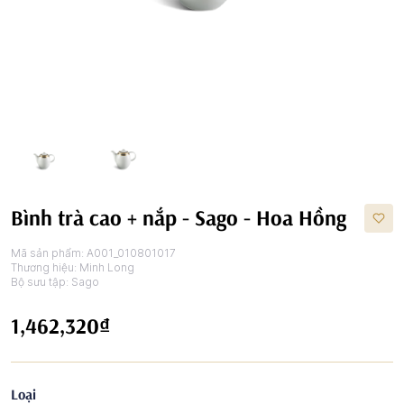
Bình trà cao + nắp - Sago - Hoa Hồng
Mã sản phẩm:
A001_010801017
Thương hiệu:
Minh Long
Bộ sưu tập:
Sago
1,462,320₫
Loại