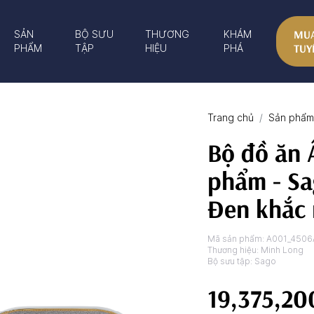
MUA
SẢN
BỘ SƯU
THƯƠNG
KHÁM
TUY
PHẨM
TẬP
HIỆU
PHÁ
Trang chủ
Sản phẩm 
Bộ đồ ăn 
phẩm - Sa
Đen khắc 
Mã sản phẩm:
A001_4506
Thương hiệu:
Minh Long
Bộ sưu tập:
Sago
19,375,20