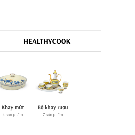
HEALTHYCOOK
Khay mứt
Bộ khay rượu
Tách/ca trà
Ch
4 sản phẩm
7 sản phẩm
21 sản phẩm
26 sản