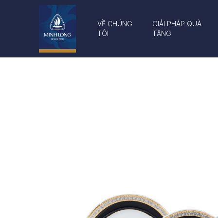
VỀ CHÚNG
GIẢI PHÁP QUÀ
TÔI
TẶNG