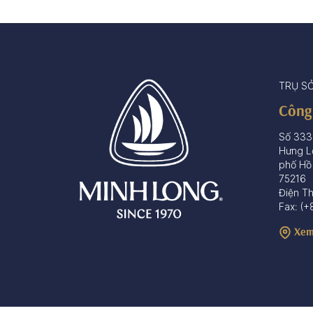
TRỤ S
Công
Số 333
Hưng L
phố Hồ
75216
Điện T
Fax: (+
Xem