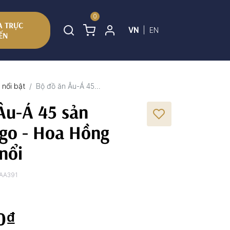
0
 TRỰC
VN
|
EN
ẾN
nổi bật
Bộ đồ ăn Âu-Á 45...
Âu-Á 45 sản
go - Hoa Hồng
nổi
AA391
0₫