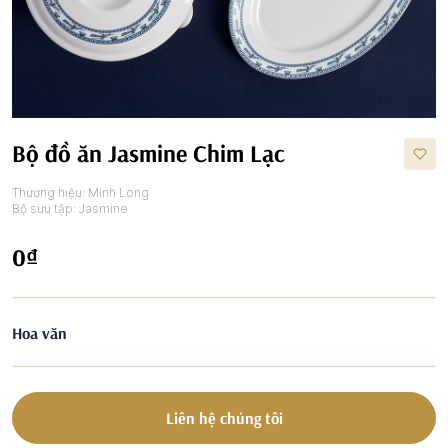
Bộ đồ ăn Jasmine Chim Lạc
Thương hiệu:
Minh Long
Bộ sưu tập:
Jasmine
0₫
Hoa văn
Liên hệ chúng tôi