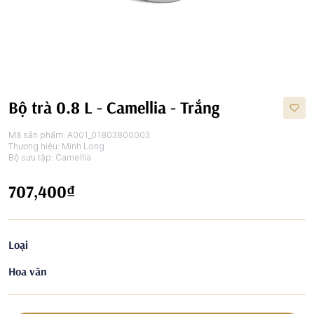
Bộ trà 0.8 L - Camellia - Trắng
Mã sản phẩm:
A001_01803800003
Thương hiệu:
Minh Long
Bộ sưu tập:
Camellia
707,400₫
Loại
Hoa văn