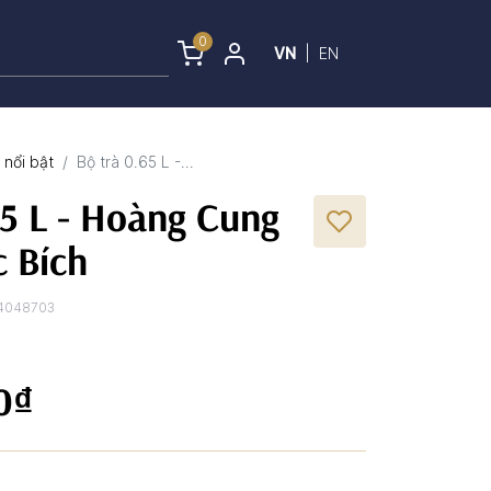
0
VN
|
EN
nổi bật
Bộ trà 0.65 L -...
65 L - Hoàng Cung
c Bích
4048703
0₫