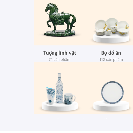
Tượng linh vật
Bộ đồ ăn
71 sản phẩm
112 sản phẩm
Ca - Ly - Chai - Hộp sứ
Bộ khay rượu
67 sản phẩm
3 sản phẩm