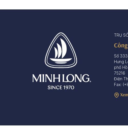
TRỤ S
Công
Số 333
Hưng L
phố Hồ
75216
Điện T
Fax: (+
Xem