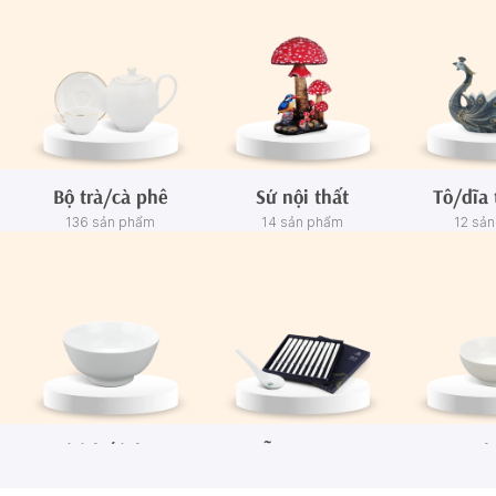
Bộ trà/cà phê
Sứ nội thất
Tô/dĩa 
136 sản phẩm
14 sản phẩm
12 sả
Tô/Thố/Khay
Muỗng - Đũa sứ
Ch
72 sản phẩm
15 sản phẩm
65 sả