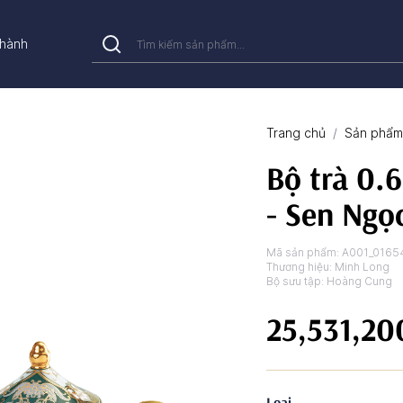
hành
Trang chủ
Sản phẩm 
Bộ trà 0.
- Sen Ngọ
Mã sản phẩm:
A001_0165
Thương hiệu:
Minh Long
Bộ sưu tập:
Hoàng Cung
25,531,20
Loại