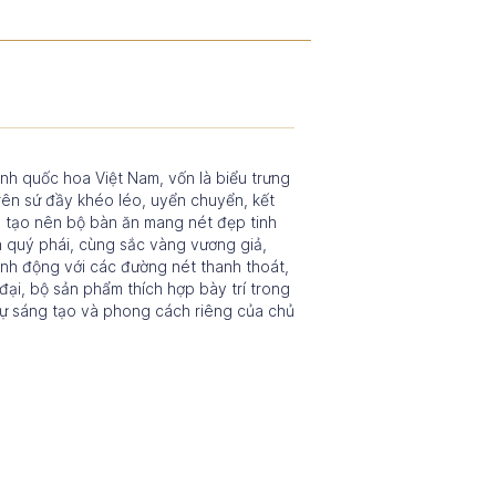
h quốc hoa Việt Nam, vốn là biểu trưng
trên sứ đầy khéo léo, uyển chuyển, kết
h tạo nên bộ bàn ăn mang nét đẹp tinh
h quý phái, cùng sắc vàng vương giả,
inh động với các đường nét thanh thoát,
 đại, bộ sản phẩm thích hợp bày trí trong
 sự sáng tạo và phong cách riêng của chủ