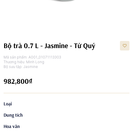
Bộ trà 0.7 L - Jasmine - Tứ Quý
Mã sản phẩm:
A001_01071113303
Thương hiệu:
Minh Long
Bộ sưu tập:
Jasmine
982,800₫
Loại
Dung tích
Hoa văn