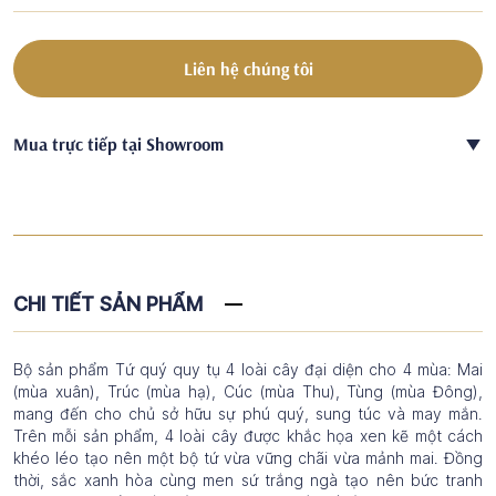
Liên hệ chúng tôi
Mua trực tiếp tại Showroom
CHI TIẾT SẢN PHẨM
Bộ sản phẩm Tứ quý quy tụ 4 loài cây đại diện cho 4 mùa: Mai
(mùa xuân), Trúc (mùa hạ), Cúc (mùa Thu), Tùng (mùa Đông),
mang đến cho chủ sở hữu sự phú quý, sung túc và may mắn.
Trên mỗi sản phẩm, 4 loài cây được khắc họa xen kẽ một cách
khéo léo tạo nên một bộ tứ vừa vững chãi vừa mảnh mai. Đồng
thời, sắc xanh hòa cùng men sứ trắng ngà tạo nên bức tranh