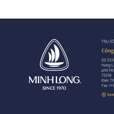
TRỤ S
Công
Số 333
Hưng L
phố Hồ
75216
Điện T
Fax: (+
Xem