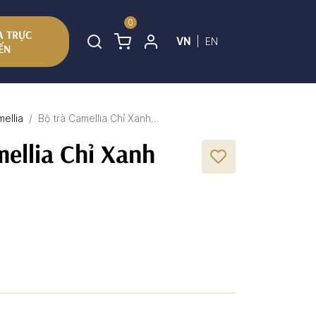
0
 TRỰC
VN
|
EN
ẾN
mellia
Bộ trà Camellia Chỉ Xanh...
mellia Chỉ Xanh