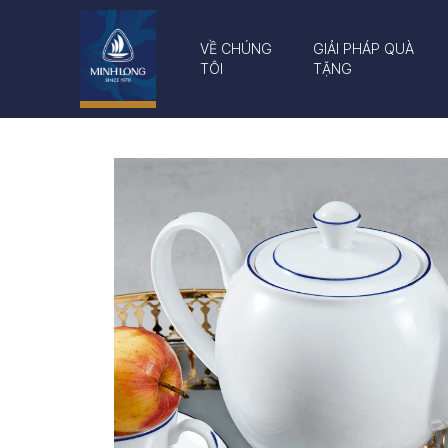
VỀ CHÚNG
GIẢI PHÁP QUÀ
TÔI
TẶNG