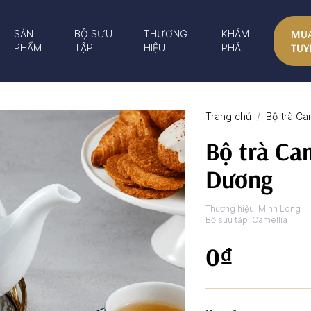
MUA
SẢN
BỘ SƯU
THƯƠNG
KHÁM
TUY
PHẨM
TẬP
HIỆU
PHÁ
Trang chủ
Bộ trà Ca
Bộ trà Ca
Dương
Thương hiệu:
Minh Long
Bộ sưu tập:
Camellia
0₫