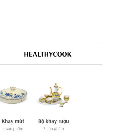
HEALTHYCOOK
Khay mứt
Bộ khay rượu
Tách/ca trà
Ch
4 sản phẩm
7 sản phẩm
21 sản phẩm
27 sản