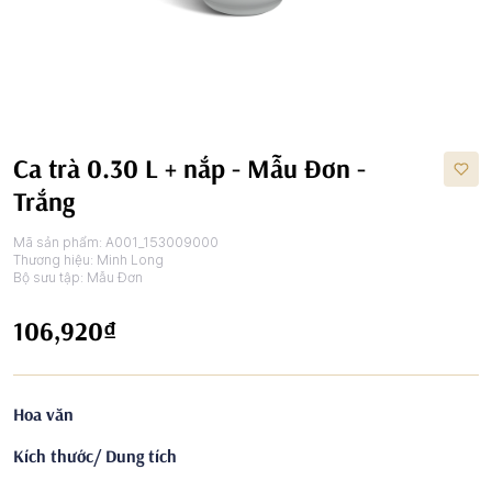
Ca trà 0.30 L + nắp - Mẫu Đơn -
Trắng
Mã sản phẩm:
A001_153009000
Thương hiệu:
Minh Long
Bộ sưu tập:
Mẫu Đơn
106,920₫
Hoa văn
Kích thước/ Dung tích