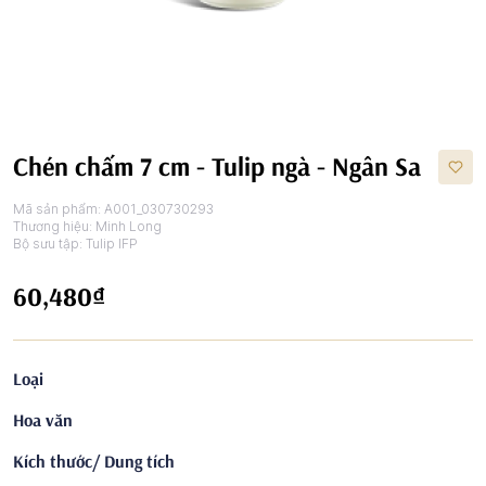
Chén chấm 7 cm - Tulip ngà - Ngân Sa
Mã sản phẩm:
A001_030730293
Thương hiệu:
Minh Long
Bộ sưu tập:
Tulip IFP
60,480₫
Loại
Hoa văn
Kích thước/ Dung tích