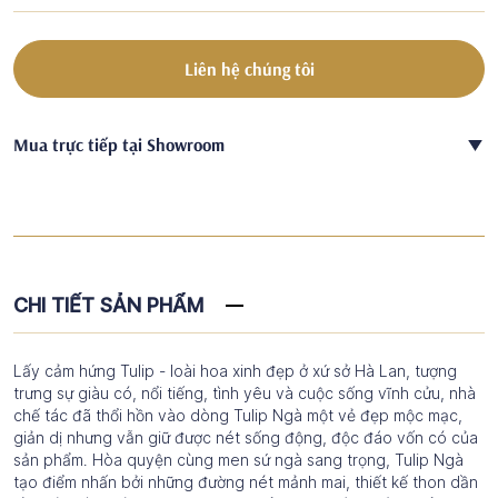
Liên hệ chúng tôi
Mua trực tiếp tại Showroom
CHI TIẾT SẢN PHẨM
Lấy cảm hứng Tulip - loài hoa xinh đẹp ở xứ sở Hà Lan, tượng
trưng sự giàu có, nổi tiếng, tình yêu và cuộc sống vĩnh cửu, nhà
chế tác đã thổi hồn vào dòng Tulip Ngà một vẻ đẹp mộc mạc,
giản dị nhưng vẫn giữ được nét sống động, độc đáo vốn có của
sản phẩm. Hòa quyện cùng men sứ ngà sang trọng, Tulip Ngà
tạo điểm nhấn bởi những đường nét mảnh mai, thiết kế thon dần