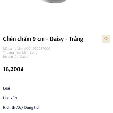
Chén chấm 9 cm - Daisy - Trắng
Mã sản phẩm:
A001_030937000
Thương hiệu:
Minh Long
Bộ sưu tập:
Daisy
16,200₫
Loại
Hoa văn
Kích thước/ Dung tích