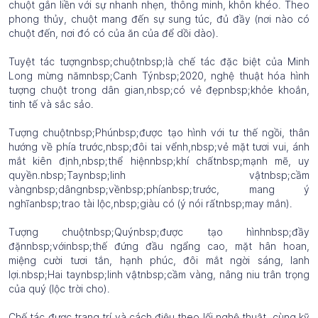
chuột gắn liền với sự nhanh nhẹn, thông minh, khôn khéo. Theo
phong thủy, chuột mang đến sự sung túc, đủ đầy (nơi nào có
chuột đến, nơi đó có của ăn của để dồi dào).
Tuyệt tác tượngnbsp;chuộtnbsp;là chế tác đặc biệt của Minh
Long mừng nămnbsp;Canh Týnbsp;2020, nghệ thuật hóa hình
tượng chuột trong dân gian,nbsp;có vẻ đẹpnbsp;khỏe khoắn,
tinh tế và sắc sảo.
Tượng chuộtnbsp;Phúnbsp;được tạo hình với tư thế ngồi, thân
hướng về phía trước,nbsp;đôi tai vểnh,nbsp;vẻ mặt tươi vui, ánh
mắt kiên định,nbsp;thể hiệnnbsp;khí chấtnbsp;mạnh mẽ, uy
quyền.nbsp;Taynbsp;linh vậtnbsp;cầm
vàngnbsp;dângnbsp;vềnbsp;phíanbsp;trước, mang ý
nghĩanbsp;trao tài lộc,nbsp;giàu có (ý nói rấtnbsp;may mắn).
Tượng chuộtnbsp;Quýnbsp;được tạo hìnhnbsp;đầy
đặnnbsp;vớinbsp;thế đứng đầu ngẩng cao, mặt hân hoan,
miệng cười tươi tắn, hạnh phúc, đôi mắt ngời sáng, lanh
lợi.nbsp;Hai taynbsp;linh vậtnbsp;cầm vàng, nâng niu trân trọng
của quý (lộc trời cho).
Chế tác được trang trí và cách điệu theo lối nghệ thuật, cùng kỹ