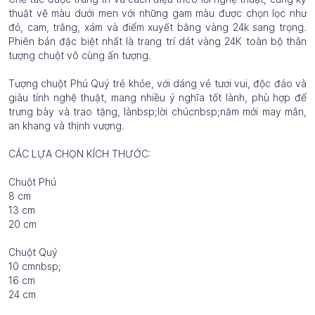
thuật vẽ màu dưới men với những gam màu được chọn lọc như
đỏ, cam, trắng, xám và điểm xuyết bằng vàng 24k sang trọng.
Phiên bản đặc biệt nhất là trang trí dát vàng 24K toàn bộ thân
tượng chuột vô cùng ấn tượng.
Tượng chuột Phú Quý trẻ khỏe, với dáng vẻ tươi vui, độc đáo và
giàu tính nghệ thuật, mang nhiều ý nghĩa tốt lành, phù hợp để
trưng bày và trao tặng, lànbsp;lời chúcnbsp;năm mới may mắn,
an khang và thịnh vượng.
CÁC LỰA CHỌN KÍCH THƯỚC:
Chuột Phú
8 cm
13 cm
20 cm
Chuột Quý
10 cmnbsp;
16 cm
24 cm