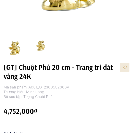
[GT] Chuột Phú 20 cm - Trang trí dát
vàng 24K
Mã sản phẩm:
A001_GT2300582006V
Thương hiệu:
Minh Long
Bộ sưu tập:
Tượng Chuột Phú
4,752,000₫