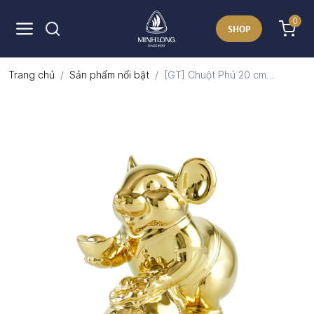
0
SHOP
Trang chủ
Sản phẩm nổi bật
[GT] Chuột Phú 20 cm...