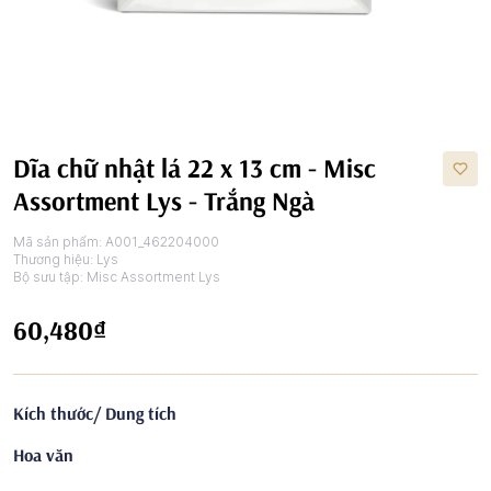
Dĩa chữ nhật lá 22 x 13 cm - Misc
Assortment Lys - Trắng Ngà
Mã sản phẩm:
A001_462204000
Thương hiệu:
Lys
Bộ sưu tập:
Misc Assortment Lys
60,480₫
Kích thước/ Dung tích
Hoa văn