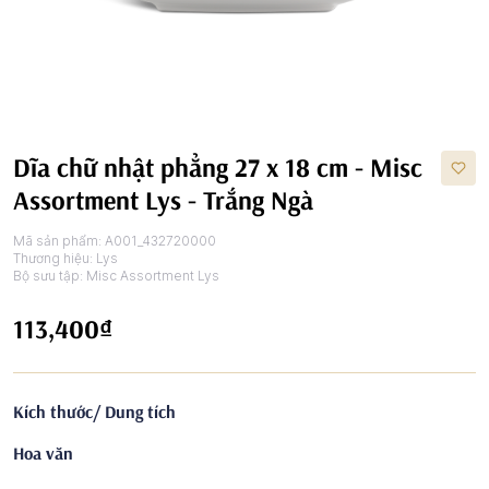
Dĩa chữ nhật phẳng 27 x 18 cm - Misc
Assortment Lys - Trắng Ngà
Mã sản phẩm:
A001_432720000
Thương hiệu:
Lys
Bộ sưu tập:
Misc Assortment Lys
113,400₫
Kích thước/ Dung tích
Hoa văn