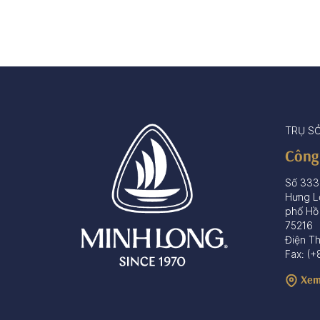
TRỤ S
Công
Số 333
Hưng L
phố Hồ
75216
Điện T
Fax: (+
Xem