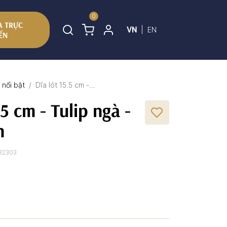
0
 TRỰC
VN
|
EN
ẾN
nổi bật
Dĩa lót 15.5 cm -...
.5 cm - Tulip ngà -
n
82303