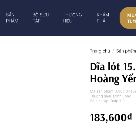
MUA
SẢN
BỘ SƯU
THƯƠNG
KHÁM
TUY
PHẨM
TẬP
HIỆU
PHÁ
Trang chủ
Sản phẩm 
Dĩa lót 15
Hoàng Yế
Mã sản phẩm:
A001_0415
Thương hiệu:
Minh Long
Bộ sưu tập:
Tulip IFP
183,600₫