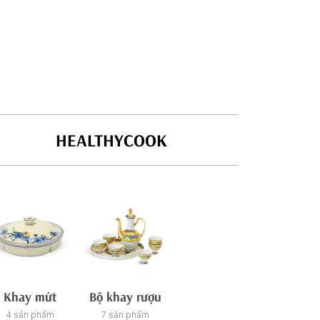
HEALTHYCOOK
Khay mứt
Bộ khay rượu
Tách/ca trà
Ch
4 sản phẩm
7 sản phẩm
21 sản phẩm
26 sản