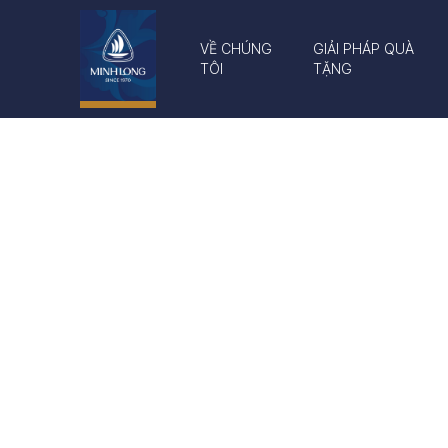
VỀ CHÚNG
GIẢI PHÁP QUÀ
TÔI
TẶNG