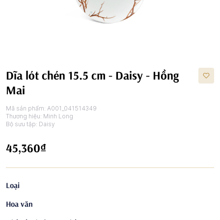
Dĩa lót chén 15.5 cm - Daisy - Hồng
Mai
Mã sản phẩm:
A001_041514349
Thương hiệu:
Minh Long
Bộ sưu tập:
Daisy
45,360₫
Loại
Hoa văn