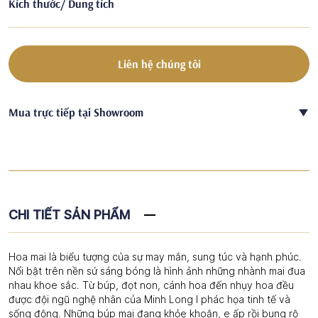
Kích thước/ Dung tích
Liên hệ chúng tôi
Mua trực tiếp tại Showroom
CHI TIẾT SẢN PHẨM
Hoa mai là biểu tượng của sự may mắn, sung túc và hạnh phúc.
Nổi bật trên nền sứ sáng bóng là hình ảnh những nhành mai đua
nhau khoe sắc. Từ búp, đọt non, cánh hoa đến nhụy hoa đều
được đội ngũ nghệ nhân của Minh Long I phác họa tinh tế và
sống động. Những búp mai đang khỏe khoắn, e ấp rồi bung rộ