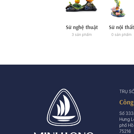
Sứ nghệ thuật
Sứ nội thất
3 sản phẩm
0 sản phẩm
TRỤ S
Công
Số 333
Hưng L
phố Hồ
75216