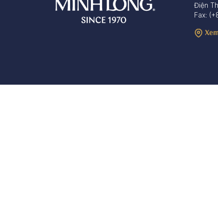
Điện T
Fax: (+
Xem