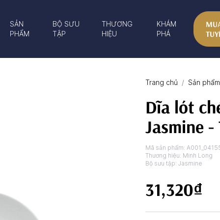
MUA
SẢN
BỘ SƯU
THƯƠNG
KHÁM
TUY
PHẨM
TẬP
HIỆU
PHÁ
Trang chủ
Sản phẩm 
Dĩa lót ch
Jasmine -
Mã sản phẩm:
A001_0415
Thương hiệu:
Minh Long
Bộ sưu tập:
Jasmine
31,320₫