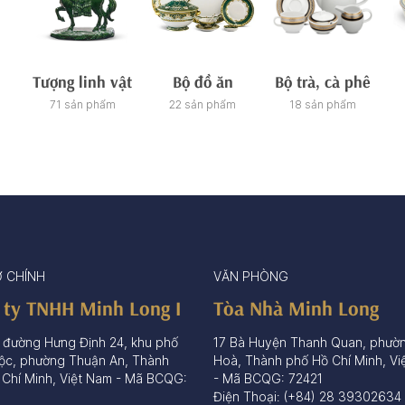
Tượng linh vật
Bộ đồ ăn
Bộ trà, cà phê
71 sản phẩm
22 sản phẩm
18 sản phẩm
Ở CHÍNH
VĂN PHÒNG
 ty TNHH Minh Long I
Tòa Nhà Minh Long
 đường Hưng Định 24, khu phố
17 Bà Huyện Thanh Quan, phườ
ộc, phường Thuận An, Thành
Hoà, Thành phố Hồ Chí Minh, Vi
 Chí Minh, Việt Nam - Mã BCQG:
- Mã BCQG: 72421
Điện Thoại: (+84) 28 39302634