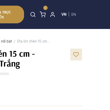
0
 TRỰC
VN
|
EN
ẾN
nổi bật
Dĩa lót chén 15 cm...
én 15 cm -
 Trắng
50000