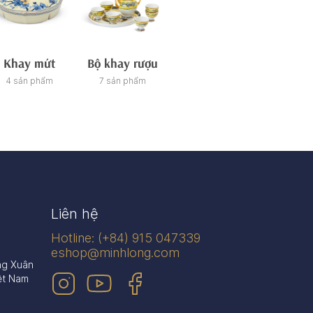
Khay mứt
Bộ khay rượu
Tách/ca trà
Ch
4 sản phẩm
7 sản phẩm
21 sản phẩm
27 sản
Liên hệ
Hotline: (+84) 915 047339
eshop@minhlong.com
ng Xuân
ệt Nam