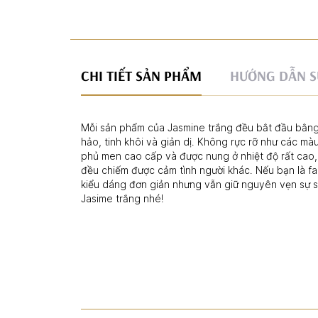
CHI TIẾT SẢN PHẨM
HƯỚNG DẪN S
Mỗi sản phẩm của Jasmine trắng đều bắt đầu bằng
hảo, tinh khôi và giản dị. Không rực rỡ như các m
phủ men cao cấp và được nung ở nhiệt độ rất cao, 
đều chiếm được cảm tình người khác. Nếu bạn là fan
kiểu dáng đơn giản nhưng vẫn giữ nguyên vẹn sự s
Jasime trắng nhé!