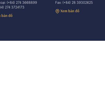
hoại: (+84) 274 3668899
Fax: (+84) 28 39302625
84) 274 3724173
Xem bản đồ
 bản đồ