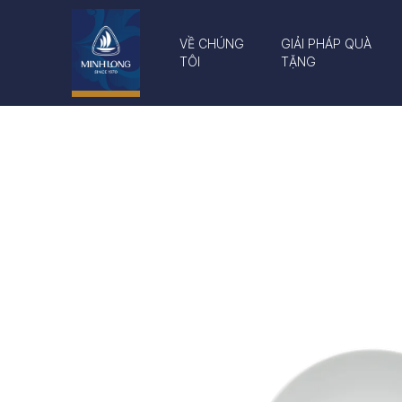
VỀ CHÚNG
GIẢI PHÁP QUÀ
TÔI
TẶNG