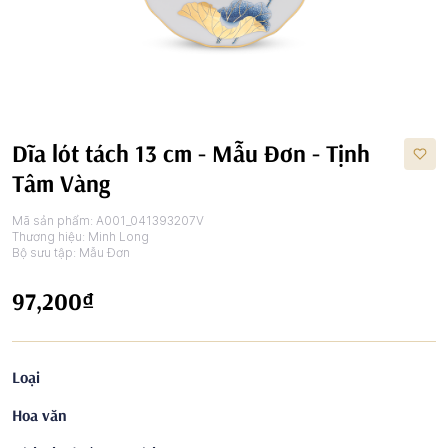
Dĩa lót tách 13 cm - Mẫu Đơn - Tịnh
Tâm Vàng
Mã sản phẩm:
A001_041393207V
Thương hiệu:
Minh Long
Bộ sưu tập:
Mẫu Đơn
97,200₫
Loại
Hoa văn