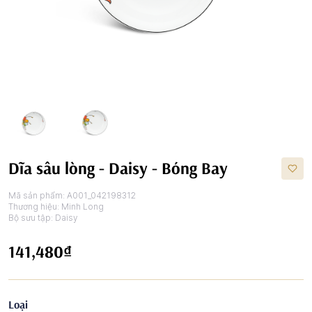
Dĩa sâu lòng - Daisy - Bóng Bay
Mã sản phẩm:
A001_042198312
Thương hiệu:
Minh Long
Bộ sưu tập:
Daisy
141,480₫
Loại