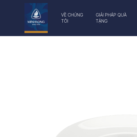
VỀ CHÚNG
GIẢI PHÁP QUÀ
TÔI
TẶNG