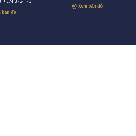
84) 274 3724173
Xem bản đồ
 bản đồ