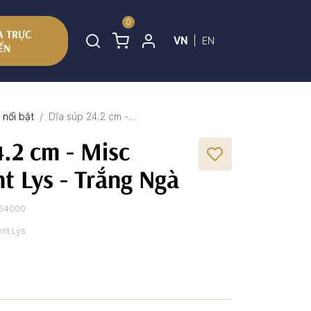
0
 TRỰC
VN
|
EN
ẾN
nổi bật
Dĩa súp 24.2 cm -...
4.2 cm - Misc
t Lys - Trắng Ngà
64000
nt Lys