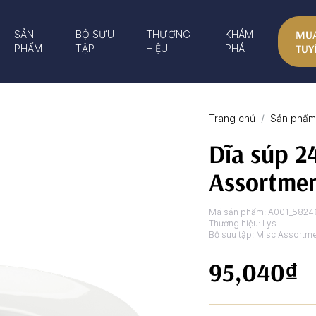
MUA
SẢN
BỘ SƯU
THƯƠNG
KHÁM
TUY
PHẨM
TẬP
HIỆU
PHÁ
Trang chủ
Sản phẩm 
Dĩa súp 2
Assortmen
Mã sản phẩm:
A001_5824
Thương hiệu:
Lys
Bộ sưu tập:
Misc Assortme
95,040₫