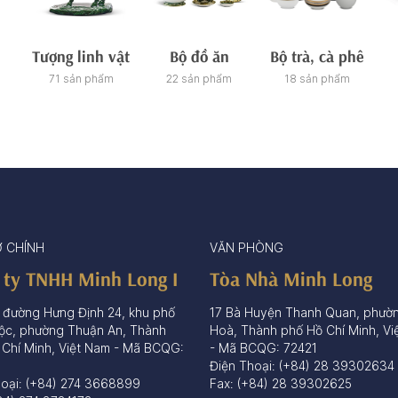
Tượng linh vật
Bộ đồ ăn
Bộ trà, cà phê
71 sản phẩm
22 sản phẩm
18 sản phẩm
Ở CHÍNH
VĂN PHÒNG
 ty TNHH Minh Long I
Tòa Nhà Minh Long
 đường Hưng Định 24, khu phố
17 Bà Huyện Thanh Quan, phườ
ộc, phường Thuận An, Thành
Hoà, Thành phố Hồ Chí Minh, Vi
 Chí Minh, Việt Nam - Mã BCQG:
- Mã BCQG: 72421
Điện Thoại: (+84) 28 39302634
hoại: (+84) 274 3668899
Fax: (+84) 28 39302625