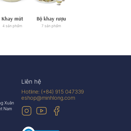
Khay mứt
Bộ khay rượu
Tách/ca trà
Ch
4 sản phẩm
7 sản phẩm
21 sản phẩm
26 sản
Liên hệ
Hotline: (+84) 915 047339
eshop@minhlong.com
ng Xuân
ệt Nam