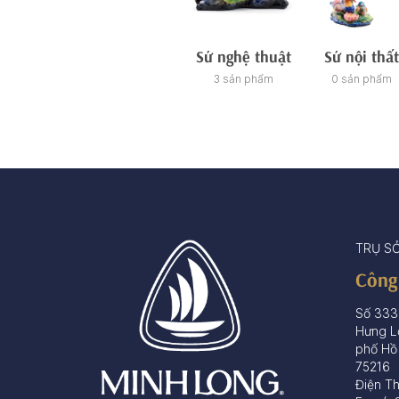
Sứ nghệ thuật
Sứ nội thất
3 sản phẩm
0 sản phẩm
TRỤ S
Công
Số 333
Hưng L
phố Hồ
75216
Điện T