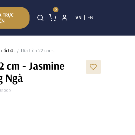
0
 TRỰC
VN
|
EN
ẾN
nổi bật
Dĩa tròn 22 cm -...
22 cm - Jasmine
ng Ngà
85000