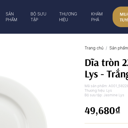
MUA
SẢN
BỘ SƯU
THƯƠNG
KHÁM
TUY
PHẨM
TẬP
HIỆU
PHÁ
Trang chủ
Sản phẩm 
Dĩa tròn 
Lys - Trắ
Mã sản phẩm:
A001_5822
Thương hiệu:
Lys
Bộ sưu tập:
Jasmine Lys
49,680₫