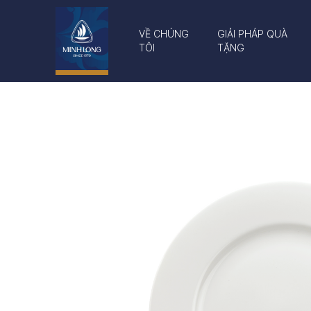
VỀ CHÚNG
GIẢI PHÁP QUÀ
TÔI
TẶNG