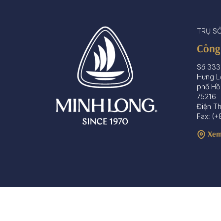
TRỤ S
Công
Số 333
Hưng L
phố Hồ
75216
Điện T
Fax: (+
Xem