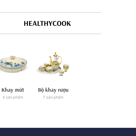
HEALTHYCOOK
Khay mứt
Bộ khay rượu
Tách/ca trà
Ch
4 sản phẩm
7 sản phẩm
21 sản phẩm
26 sản