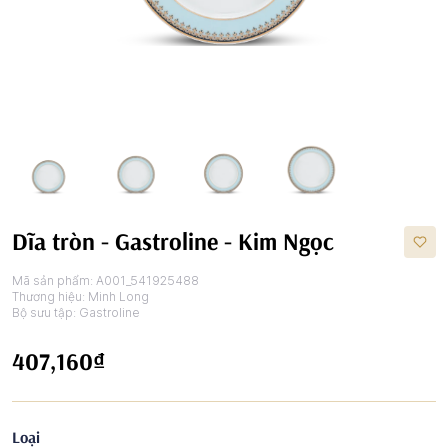
Dĩa tròn - Gastroline - Kim Ngọc
Mã sản phẩm:
A001_541925488
Thương hiệu:
Minh Long
Bộ sưu tập:
Gastroline
407,160₫
Loại