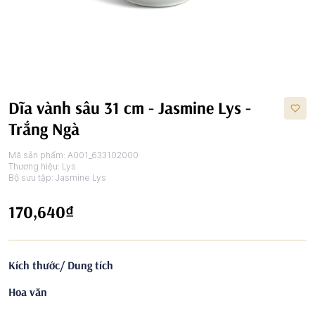
Dĩa vành sâu 31 cm - Jasmine Lys -
Trắng Ngà
Mã sản phẩm:
A001_633102000
Thương hiệu:
Lys
Bộ sưu tập:
Jasmine Lys
170,640₫
Kích thước/ Dung tích
Hoa văn