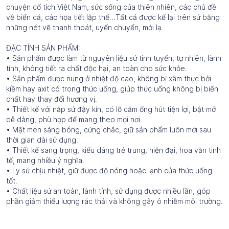
chuyện cổ tích Việt Nam, sức sống của thiên nhiên, các chủ đề
về biển cả, các họa tiết lập thể…Tất cả được kể lại trên sứ bằng
những nét vẽ thanh thoát, uyển chuyển, mới lạ.
ĐẶC TÍNH SẢN PHẨM:
• Sản phẩm được làm từ nguyên liệu sứ tinh tuyển, tự nhiên, lành
tính, không tiết ra chất độc hại, an toàn cho sức khỏe.
• Sản phẩm được nung ở nhiệt độ cao, không bị xâm thực bởi
kiềm hay axit có trong thức uống, giúp thức uống không bị biến
chất hay thay đổi hương vị.
• Thiết kế với nắp sứ đậy kín, có lỗ cắm ống hút tiện lợi, bật mở
dễ dàng, phù hợp để mang theo mọi nơi.
• Mặt men sáng bóng, cứng chắc, giữ sản phẩm luôn mới sau
thời gian dài sử dụng.
• Thiết kế sang trọng, kiểu dáng trẻ trung, hiện đại, hoa văn tinh
tế, mang nhiều ý nghĩa.
• Ly sứ chịu nhiệt, giữ được độ nóng hoặc lạnh của thức uống
tốt.
• Chất liệu sứ an toàn, lành tính, sử dụng được nhiều lần, góp
phần giảm thiểu lượng rác thải và không gây ô nhiễm môi trường.