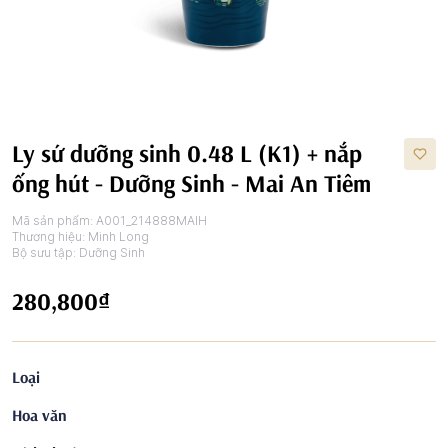
Ly sứ dưỡng sinh 0.48 L (K1) + nắp
ống hút - Dưỡng Sinh - Mai An Tiêm
Mã sản phẩm:
A001_214888MAIH
Thương hiệu:
Minh Long
Bộ sưu tập:
Dưỡng Sinh
280,800₫
Loại
Hoa văn