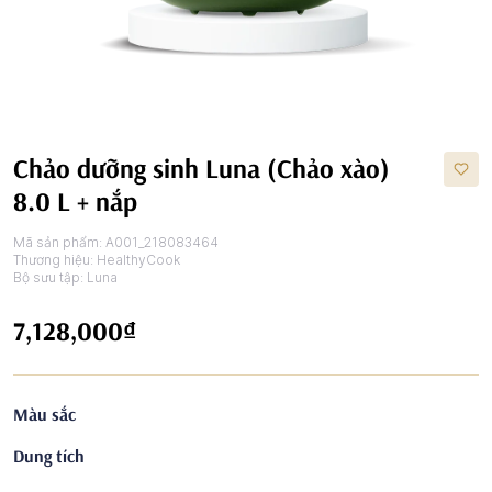
Chảo dưỡng sinh Luna (Chảo xào)
8.0 L + nắp
Mã sản phẩm:
A001_218083464
Thương hiệu:
HealthyCook
Bộ sưu tập:
Luna
7,128,000₫
Màu sắc
Dung tích