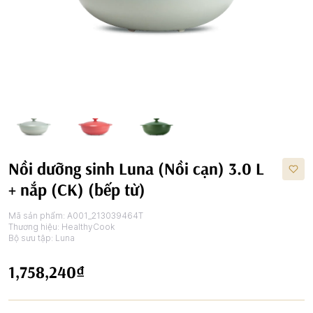
Nồi dưỡng sinh Luna (Nồi cạn) 3.0 L
+ nắp (CK) (bếp từ)
Mã sản phẩm:
A001_213039464T
Thương hiệu:
HealthyCook
Bộ sưu tập:
Luna
1,758,240₫