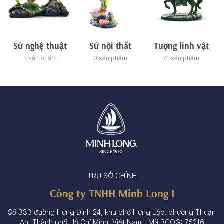
Sứ nghệ thuật
Sứ nội thất
Tượng linh vật
3 sản phẩm
0 sản phẩm
71 sản phẩm
TRỤ SỞ CHÍNH
Công ty TNHH Minh Long I
Số 333 đường Hưng Định 24, khu phố Hưng Lộc, phường Thuận
An, Thành phố Hồ Chí Minh, Việt Nam - Mã BCQG: 75216