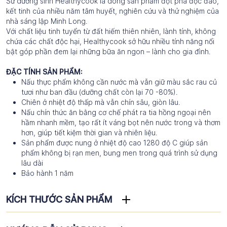
Sứ dưỡng sinh Healthycook là dòng sản phẩm đột phá độc đáo,
kết tinh của nhiều năm tâm huyết, nghiên cứu và thử nghiệm của
nhà sáng lập Minh Long.
Với chất liệu tinh tuyển từ đất hiếm thiên nhiên, lành tính, không
chứa các chất độc hại, Healthycook sở hữu nhiều tính năng nổi
bật góp phần đem lại những bữa ăn ngon – lành cho gia đình.
ĐẶC TÍNH SẢN PHẨM:
Nấu thực phẩm không cần nước mà vẫn giữ màu sắc rau củ
tươi như ban đầu (dưỡng chất còn lại 70 -80%).
Chiên ở nhiệt độ thấp mà vẫn chín sâu, giòn lâu.
Nấu chín thức ăn bằng cơ chế phát ra tia hồng ngoại nên
hầm nhanh mềm, tạo rất ít váng bọt nên nước trong và thơm
hơn, giúp tiết kiệm thời gian và nhiên liệu.
Sản phẩm được nung ở nhiệt độ cao 1280 độ C giúp sản
phẩm không bị rạn men, bung men trong quá trình sử dụng
lâu dài
Bảo hành 1 năm
KÍCH THƯỚC SẢN PHẨM