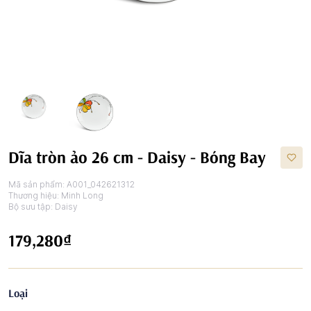
Dĩa tròn ảo 26 cm - Daisy - Bóng Bay
Mã sản phẩm:
A001_042621312
Thương hiệu:
Minh Long
Bộ sưu tập:
Daisy
179,280₫
Loại