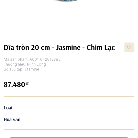
Dĩa tròn 20 cm - Jasmine - Chim Lạc
Mã sản phẩm:
A001_042013385
Thương hiệu:
Minh Long
Bộ sưu tập:
Jasmine
87,480₫
Loại
Hoa văn