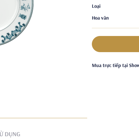
Loại
Hoa văn
Mua trực tiếp tại Sh
Ử DỤNG