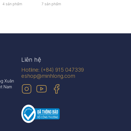
4 sản phẩm
7 sản phẩm
21 sản phẩm
26 sản
Liên hệ
Hotline: (+84) 915 047339
eshop@minhlong.com
ng Xuân
ệt Nam