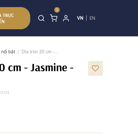
0
 TRỰC
VN
|
EN
ẾN
nổi bật
Dĩa tròn 20 cm -...
0 cm - Jasmine -
13133