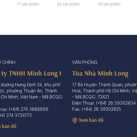
71 sản phẩm
22 sản phẩm
18 sản phẩm
Ở CHÍNH
VĂN PHÒNG
 ty TNHH Minh Long I
Tòa Nhà Minh Long
 đường Hưng Định 24, khu phố
17 Bà Huyện Thanh Quan, phườ
ộc, phường Thuận An, Thành
Hoà, Thành phố Hồ Chí Minh, Vi
 Chí Minh, Việt Nam - Mã BCQG:
- Mã BCQG: 72421
Điện Thoại: (+84) 28 39302634
hoại: (+84) 274 3668899
Fax: (+84) 28 39302625
84) 274 3724173
Xem bản đồ
 bản đồ