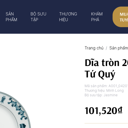
MUA
SẢN
BỘ SƯU
THƯƠNG
KHÁM
TUY
PHẨM
TẬP
HIỆU
PHÁ
Trang chủ
Sản phẩm 
Dĩa tròn 2
Tứ Quý
Mã sản phẩm:
A001_0420
Thương hiệu:
Minh Long
Bộ sưu tập:
Jasmine
101,520₫