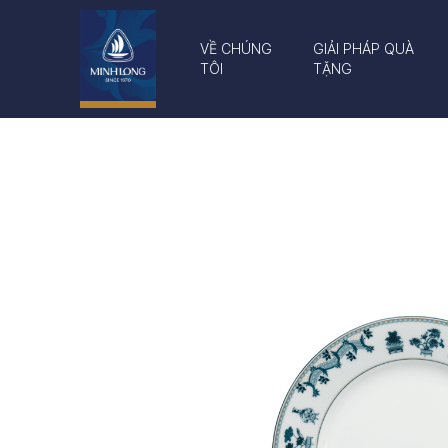
VỀ CHÚNG
GIẢI PHÁP QUÀ
TÔI
TẶNG