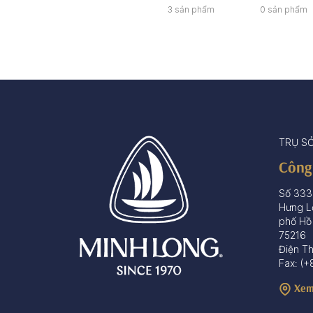
3 sản phẩm
0 sản phẩm
TRỤ S
Công
Số 333
Hưng L
phố Hồ
75216
Điện T
Fax: (+
Xem