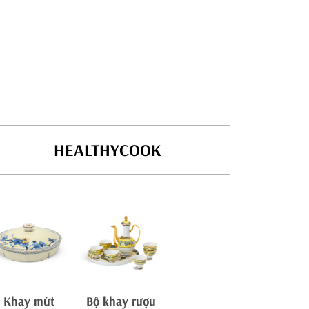
HEALTHYCOOK
Khay mứt
Bộ khay rượu
Tách/ca trà
Ch