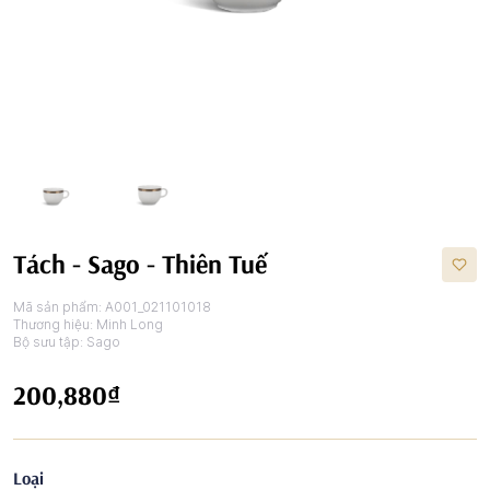
Tách - Sago - Thiên Tuế
Mã sản phẩm:
A001_021101018
Thương hiệu:
Minh Long
Bộ sưu tập:
Sago
200,880₫
Loại