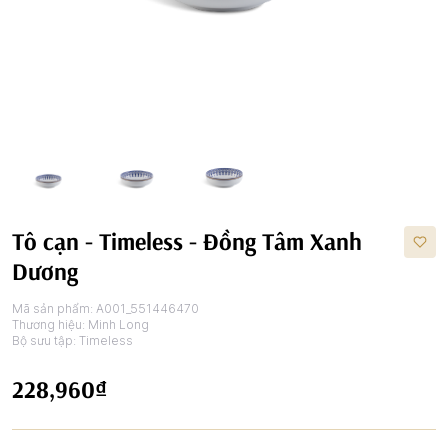
Tô cạn - Timeless - Đồng Tâm Xanh
Dương
Mã sản phẩm:
A001_551446470
Thương hiệu:
Minh Long
Bộ sưu tập:
Timeless
228,960₫